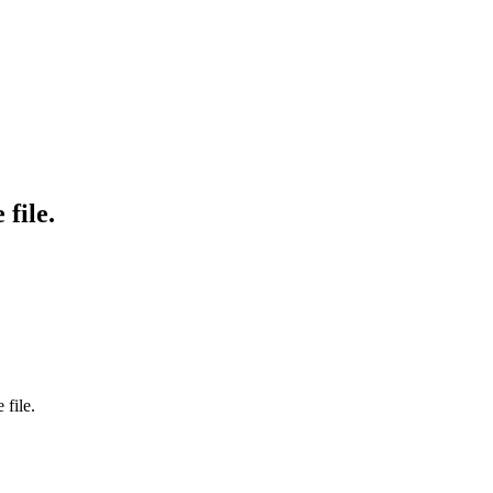
file.
 file.