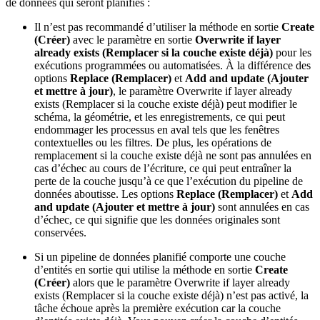
de données qui seront planifiés :
Il n’est pas recommandé d’utiliser la méthode en sortie
Create
(Créer)
avec le paramètre en sortie
Overwrite if layer
already exists (Remplacer si la couche existe déjà)
pour les
exécutions programmées ou automatisées. À la différence des
options
Replace (Remplacer)
et
Add and update (Ajouter
et mettre à jour)
, le paramètre Overwrite if layer already
exists (Remplacer si la couche existe déjà) peut modifier le
schéma, la géométrie, et les enregistrements, ce qui peut
endommager les processus en aval tels que les fenêtres
contextuelles ou les filtres. De plus, les opérations de
remplacement si la couche existe déjà ne sont pas annulées en
cas d’échec au cours de l’écriture, ce qui peut entraîner la
perte de la couche jusqu’à ce que l’exécution du pipeline de
données aboutisse. Les options
Replace (Remplacer)
et
Add
and update (Ajouter et mettre à jour)
sont annulées en cas
d’échec, ce qui signifie que les données originales sont
conservées.
Si un pipeline de données planifié comporte une couche
d’entités en sortie qui utilise la méthode en sortie
Create
(Créer)
alors que le paramètre Overwrite if layer already
exists (Remplacer si la couche existe déjà) n’est pas activé, la
tâche échoue après la première exécution car la couche