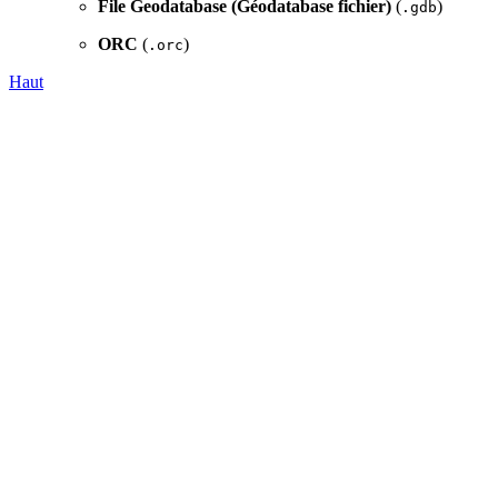
File Geodatabase (Géodatabase fichier)
(
)
.gdb
ORC
(
)
.orc
Haut