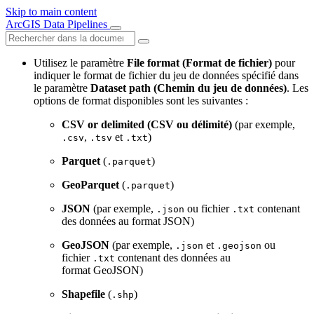
Skip to main content
ArcGIS Data Pipelines
Utilisez le paramètre
File format (Format de fichier)
pour
indiquer le format de fichier du jeu de données spécifié dans
le paramètre
Dataset path (Chemin du jeu de données)
. Les
options de format disponibles sont les suivantes :
CSV or delimited (CSV ou délimité)
(par exemple,
,
et
)
.csv
.tsv
.txt
Parquet
(
)
.parquet
GeoParquet
(
)
.parquet
JSON
(par exemple,
ou fichier
contenant
.json
.txt
des données au format JSON)
GeoJSON
(par exemple,
et
ou
.json
.geojson
fichier
contenant des données au
.txt
format GeoJSON)
Shapefile
(
)
.shp