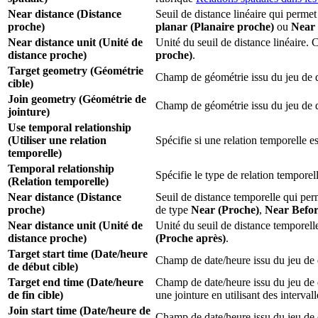
Near distance (Distance
Seuil de distance linéaire qui permet
proche)
planar (Planaire proche)
ou
Near 
Near distance unit (Unité de
Unité du seuil de distance linéaire. 
distance proche)
proche)
.
Target geometry (Géométrie
Champ de géométrie issu du jeu de don
cible)
Join geometry (Géométrie de
Champ de géométrie issu du jeu de don
jointure)
Use temporal relationship
(Utiliser une relation
Spécifie si une relation temporelle est
temporelle)
Temporal relationship
Spécifie le type de relation temporell
(Relation temporelle)
Near distance (Distance
Seuil de distance temporelle qui per
proche)
de type
Near (Proche)
,
Near Befor
Near distance unit (Unité de
Unité du seuil de distance temporell
distance proche)
(Proche après)
.
Target start time (Date/heure
Champ de date/heure issu du jeu de d
de début cible)
Target end time (Date/heure
Champ de date/heure issu du jeu de do
de fin cible)
une jointure en utilisant des interv
Join start time (Date/heure de
Champ de date/heure issu du jeu de d