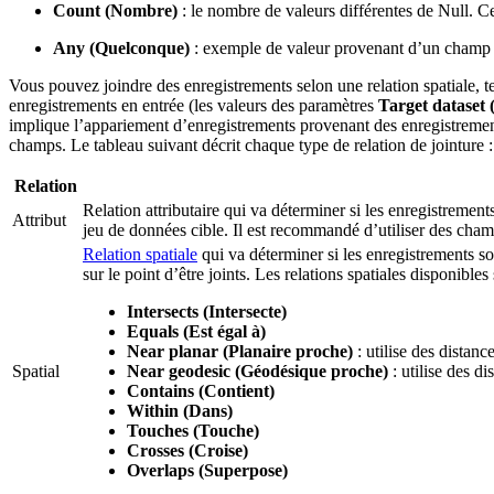
Count (Nombre)
: le nombre de valeurs différentes de Null. C
Any (Quelconque)
: exemple de valeur provenant d’un champ 
Vous pouvez joindre des enregistrements selon une relation spatiale, tem
enregistrements en entrée (les valeurs des paramètres
Target dataset 
implique l’appariement d’enregistrements provenant des enregistrements
champs. Le tableau suivant décrit chaque type de relation de jointure :
Relation
Relation attributaire qui va déterminer si les enregistrement
Attribut
jeu de données cible. Il est recommandé d’utiliser des ch
Relation spatiale
qui va déterminer si les enregistrements so
sur le point d’être joints. Les relations spatiales disponibles 
Intersects (Intersecte)
Equals (Est égal à)
Near planar (Planaire proche)
: utilise des distanc
Spatial
Near geodesic (Géodésique proche)
: utilise des d
Contains (Contient)
Within (Dans)
Touches (Touche)
Crosses (Croise)
Overlaps (Superpose)