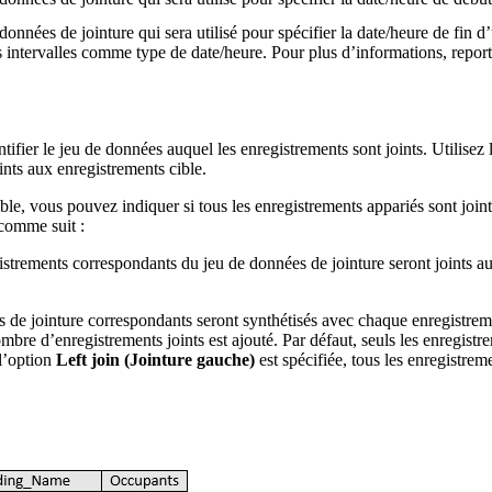
onnées de jointure qui sera utilisé pour spécifier la date/heure de fin d
des intervalles comme type de date/heure. Pour plus d’informations, repor
tifier le jeu de données auquel les enregistrements sont joints. Utilisez
ints aux enregistrements cible.
le, vous pouvez indiquer si tous les enregistrements appariés sont join
 comme suit :
gistrements correspondants du jeu de données de jointure seront joints a
ts de jointure correspondants seront synthétisés avec chaque enregistrem
mbre d’enregistrements joints est ajouté. Par défaut, seuls les enregistre
 l’option
Left join (Jointure gauche)
est spécifiée, tous les enregistrem