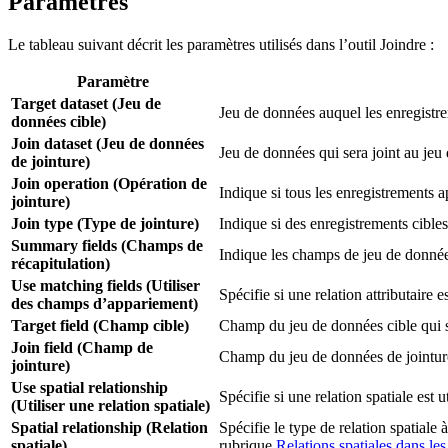
Paramètres
Le tableau suivant décrit les paramètres utilisés dans l’outil Joindre :
Paramètre
Target dataset (Jeu de
Jeu de données auquel les enregistre
données cible)
Join dataset (Jeu de données
Jeu de données qui sera joint au jeu
de jointure)
Join operation (Opération de
Indique si tous les enregistrements a
jointure)
Join type (Type de jointure)
Indique si des enregistrements cible
Summary fields (Champs de
Indique les champs de jeu de données 
récapitulation)
Use matching fields (Utiliser
Spécifie si une relation attributaire es
des champs d’appariement)
Target field (Champ cible)
Champ du jeu de données cible qui se
Join field (Champ de
Champ du jeu de données de jointure 
jointure)
Use spatial relationship
Spécifie si une relation spatiale est ut
(Utiliser une relation spatiale)
Spatial relationship (Relation
Spécifie le type de relation spatiale 
spatiale)
rubrique
Relations spatiales dans le