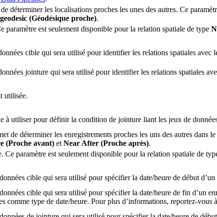
 de déterminer les localisations proches les unes des autres. Ce paramètr
geodesic (Géodésique proche)
.
Ce paramètre est seulement disponible pour la relation spatiale de type
N
nées cible qui sera utilisé pour identifier les relations spatiales avec 
nées jointure qui sera utilisé pour identifier les relations spatiales ave
 utilisée.
e à utiliser pour définir la condition de jointure liant les jeux de données
met de déterminer les enregistrements proches les uns des autres dans le
e (Proche avant)
et
Near After (Proche après)
.
e. Ce paramètre est seulement disponible pour la relation spatiale de ty
onnées cible qui sera utilisé pour spécifier la date/heure de début d’un
nnées cible qui sera utilisé pour spécifier la date/heure de fin d’un en
alles comme type de date/heure. Pour plus d’informations, reportez-vous 
onnées de jointure qui sera utilisé pour spécifier la date/heure de débu