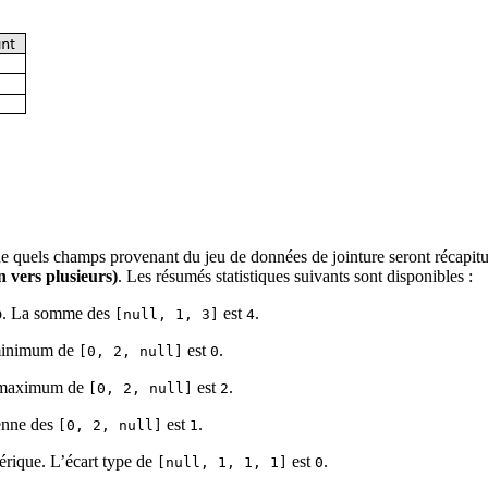
e quels champs provenant du jeu de données de jointure seront récapit
 vers plusieurs)
. Les résumés statistiques suivants sont disponibles :
p. La somme des
est
.
[null, 1, 3]
4
 minimum de
est
.
[0, 2, null]
0
e maximum de
est
.
[0, 2, null]
2
enne des
est
.
[0, 2, null]
1
rique. L’écart type de
est
.
[null, 1, 1, 1]
0