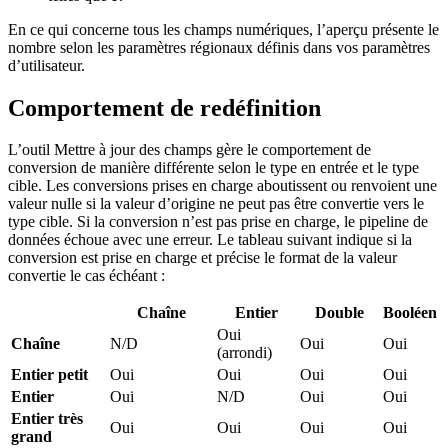
En ce qui concerne tous les champs numériques, l’aperçu présente le
nombre selon les paramètres régionaux définis dans vos paramètres
d’utilisateur.
Comportement de redéfinition
L’outil Mettre à jour des champs gère le comportement de
conversion de manière différente selon le type en entrée et le type
cible. Les conversions prises en charge aboutissent ou renvoient une
valeur nulle si la valeur d’origine ne peut pas être convertie vers le
type cible. Si la conversion n’est pas prise en charge, le pipeline de
données échoue avec une erreur. Le tableau suivant indique si la
conversion est prise en charge et précise le format de la valeur
convertie le cas échéant :
Chaîne
Entier
Double
Booléen
Oui
Chaîne
N/D
Oui
Oui
(arrondi)
Entier petit
Oui
Oui
Oui
Oui
Entier
Oui
N/D
Oui
Oui
Entier très
Oui
Oui
Oui
Oui
grand