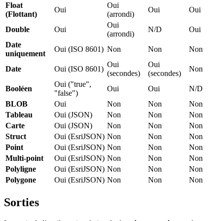
Float
Oui
Oui
Oui
Oui
(Flottant)
(arrondi)
Oui
Double
Oui
N/D
Oui
(arrondi)
Date
Oui (ISO 8601)
Non
Non
Non
uniquement
Oui
Oui
Date
Oui (ISO 8601)
Non
(secondes)
(secondes)
Oui ("true",
Booléen
Oui
Oui
N/D
"false")
BLOB
Oui
Non
Non
Non
Tableau
Oui (JSON)
Non
Non
Non
Carte
Oui (JSON)
Non
Non
Non
Struct
Oui (EsriJSON)
Non
Non
Non
Point
Oui (EsriJSON)
Non
Non
Non
Multi-point
Oui (EsriJSON)
Non
Non
Non
Polyligne
Oui (EsriJSON)
Non
Non
Non
Polygone
Oui (EsriJSON)
Non
Non
Non
Sorties