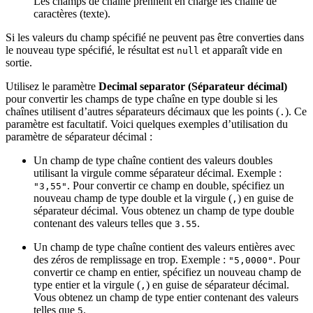
Les champs de chaîne prennent en charge les chaîne de
caractères (texte).
Si les valeurs du champ spécifié ne peuvent pas être converties dans
le nouveau type spécifié, le résultat est
et apparaît vide en
null
sortie.
Utilisez le paramètre
Decimal separator (Séparateur décimal)
pour convertir les champs de type chaîne en type double si les
chaînes utilisent d’autres séparateurs décimaux que les points (
). Ce
.
paramètre est facultatif. Voici quelques exemples d’utilisation du
paramètre de séparateur décimal :
Un champ de type chaîne contient des valeurs doubles
utilisant la virgule comme séparateur décimal. Exemple :
. Pour convertir ce champ en double, spécifiez un
"3,55"
nouveau champ de type double et la virgule (
) en guise de
,
séparateur décimal. Vous obtenez un champ de type double
contenant des valeurs telles que
.
3.55
Un champ de type chaîne contient des valeurs entières avec
des zéros de remplissage en trop. Exemple :
. Pour
"5,0000"
convertir ce champ en entier, spécifiez un nouveau champ de
type entier et la virgule (
) en guise de séparateur décimal.
,
Vous obtenez un champ de type entier contenant des valeurs
telles que
.
5