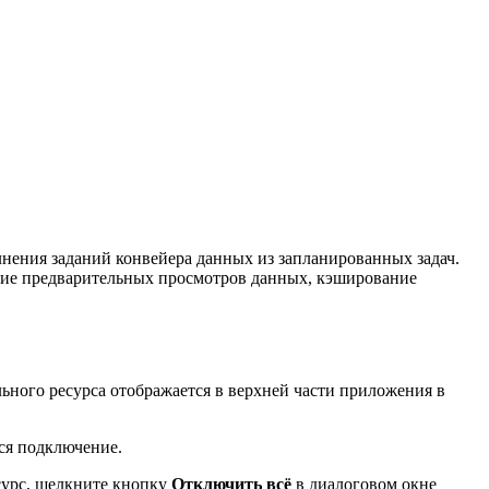
ения заданий конвейера данных из запланированных задач.
ние предварительных просмотров данных, кэширование
льного ресурса отображается в верхней части приложения в
ся подключение.
сурс, щелкните кнопку
Отключить всё
в диалоговом окне