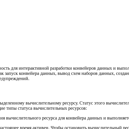
ть для интерактивной разработки конвейеров данных и выполн
к запуск конвейера данных, вывод схем наборов данных, созда
редупреждений.
 выделенному вычислительному ресурсу. Статус этого вычислите
ие типы статуса вычислительных ресурсов:
ния вычислительного ресурса для конвейера данных и выполняет
 настоящее время активен. Чтобы остановить вычислительный ре