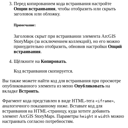
Перед копированием кода встраивания настройте
Опции встраивания
, чтобы отобразить или скрыть
заголовок или обложку.
Примечание:
Заголовок скрыт при встраивании элемента ArcGIS
StoryMaps (за исключением коллекций), но его можно
принудительно отобразить, обновив настройки
Опций
встраивания
.
Щёлкните на
Копировать
.
Код встраивания скопируется.
Вы также можете найти код для встраивания при просмотре
опубликованного элемента из меню
Опубликовать
на
вкладке
Встроить
.
Фрагмент кода представлен в виде HTML-тега
,
<iframe>
аналогичного показанному ниже. Вставьте код для
встраивания на HTML-страницу, куда хотите добавить
элемент ArcGIS StoryMaps. Параметры
и
можно
height
width
настраивать согласно потребностям.