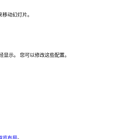
来移动幻灯片。
经显示。 您可以修改这些配置。
游览布局
。