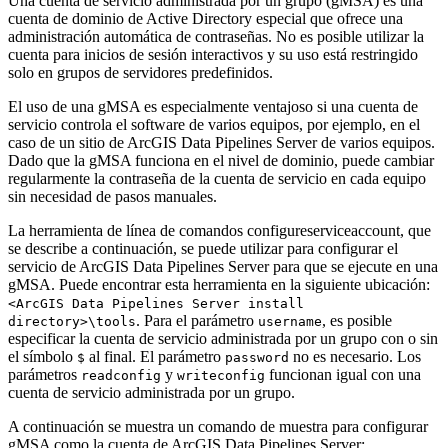
Una cuenta de servicio administrada por un grupo (gMSA) es una
cuenta de dominio de Active Directory especial que ofrece una
administración automática de contraseñas. No es posible utilizar la
cuenta para inicios de sesión interactivos y su uso está restringido
solo en grupos de servidores predefinidos.
El uso de una gMSA es especialmente ventajoso si una cuenta de
servicio controla el software de varios equipos, por ejemplo, en el
caso de un sitio de ArcGIS Data Pipelines Server de varios equipos.
Dado que la gMSA funciona en el nivel de dominio, puede cambiar
regularmente la contraseña de la cuenta de servicio en cada equipo
sin necesidad de pasos manuales.
La herramienta de línea de comandos configureserviceaccount, que
se describe a continuación, se puede utilizar para configurar el
servicio de ArcGIS Data Pipelines Server para que se ejecute en una
gMSA. Puede encontrar esta herramienta en la siguiente ubicación:
<ArcGIS Data Pipelines Server install
. Para el parámetro
, es posible
directory>\tools
username
especificar la cuenta de servicio administrada por un grupo con o sin
el símbolo
al final. El parámetro
no es necesario. Los
$
password
parámetros
y
funcionan igual con una
readconfig
writeconfig
cuenta de servicio administrada por un grupo.
A continuación se muestra un comando de muestra para configurar
gMSA como la cuenta de ArcGIS Data Pipelines Server: