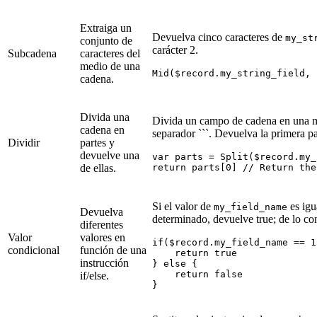
Extraiga un
Devuelva cinco caracteres de
my_st
conjunto de
carácter 2.
Subcadena
caracteres del
medio de una
cadena.
Divida una
Divida un campo de cadena en una ma
cadena en
separador ```. Devuelva la primera pa
Dividir
partes y
devuelve una
var parts = Split($record.my_
de ellas.
Si el valor de
es igu
my_field_name
Devuelva
determinado, devuelve true; de lo con
diferentes
Valor
valores en
if($record.my_field_name == 1)
condicional
función de una
    return true

instrucción
} else {

    return false

if/else.