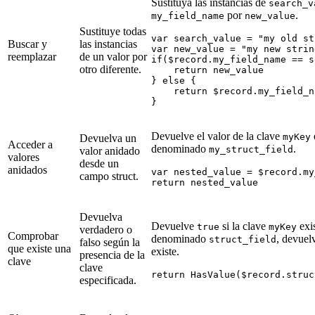
Sustituya las instancias de
search_v
por
.
my_field_name
new_value
Sustituye todas
var search_value = "my old st
Buscar y
las instancias
var new_value = "my new string
reemplazar
de un valor por
if($record.my_field_name == s
otro diferente.
    return new_value

} else {

    return $record.my_field_na
Devuelve el valor de la clave
myKey
Devuelva un
Acceder a
denominado
.
my_struct_field
valor anidado
valores
desde un
anidados
var nested_value = $record.my
campo struct.
Devuelva
Devuelve
si la clave
exi
true
myKey
verdadero o
Comprobar
denominado
, devue
struct_field
falso según la
que existe una
existe.
presencia de la
clave
clave
especificada.