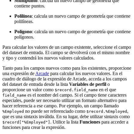
Multipunto
: calcula un nuevo campo de geometría que
contiene puntos.
Polilínea
: calcula un nuevo campo de geometría que contiene
polilíneas.
Polígono
: calcula un nuevo campo de geometría que contiene
polígonos.
Para calcular los valores de un campo existente, seleccione el campo
del dataset de entrada. El campo se devolverá con el mismo nombre
y tipo y contendrá los nuevos valores calculados.
Tanto para los campos nuevos como para los existentes, proporcione
una expresión de
Arcade
para calcular los nuevos valores. En el
cuadro de diálogo de la expresión de Arcade, acceda a los campos
del dataset de entrada desde la lista
Variables de perfil
o
proporcione un valor como
en el que
$record.field_name
es el nombre del campo. Si el campo tiene caracteres
field_name
especiales, puede ser necesario utilizar un formato alternativo para
hacer referencia a ese campo. Por ejemplo, un campo llamado
no puede ser referenciado como
,
%Employed
$record.%Employed
que es una sintaxis inválida. En su lugar, debe utilizar sintaxis como
. Utilice la lista
Funciones
para acceder a
$record["%Employed"]
funciones para crear la expresión.