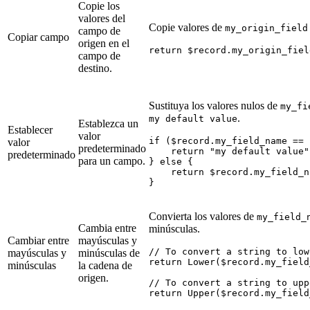
Copie los
valores del
Copie valores de
my_origin_field
campo de
Copiar campo
origen en el
campo de
destino.
Sustituya los valores nulos de
my_fi
.
my default value
Establezca un
Establecer
valor
if ($record.my_field_name == 
valor
predeterminado
    return "my default value"

predeterminado
para un campo.
} else {

    return $record.my_field_na
Convierta los valores de
my_field_
Cambia entre
minúsculas.
Cambiar entre
mayúsculas y
// To convert a string to low
mayúsculas y
minúsculas de
return Lower($record.my_field
minúsculas
la cadena de
origen.
// To convert a string to upp