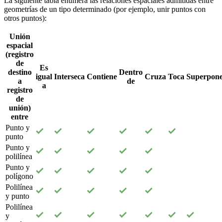
La siguiente tabla enumera las relaciones espaciales admitidas entre
geometrías de un tipo determinado (por ejemplo, unir puntos con
otros puntos):
Unión
espacial
(registro
de
Es
destino
Dentro
igual
Interseca
Contiene
Cruza
Toca
Superpon
a
de
a
registro
de
unión)
entre
Punto y
punto
Punto y
polilínea
Punto y
polígono
Polilínea
y punto
Polilínea
y