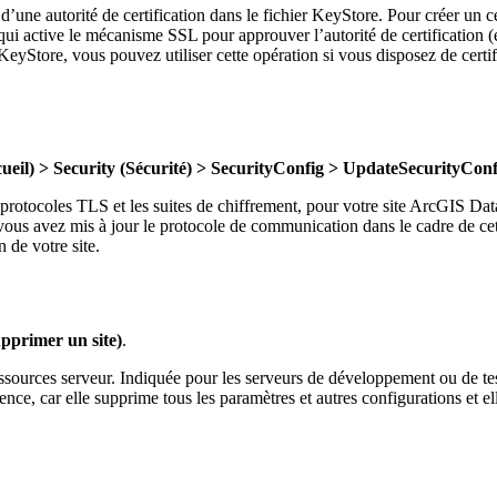
e d’une autorité de certification dans le fichier KeyStore. Pour créer un c
e qui active le mécanisme SSL pour approuver l’autorité de certification (et
 KeyStore, vous pouvez utiliser cette opération si vous disposez de certifi
eil) > Security (Sécurité) > SecurityConfig > UpdateSecurityConf
 protocoles TLS et les suites de chiffrement, pour votre site ArcGIS Dat
vous avez mis à jour le protocole de communication dans le cadre de c
 de votre site.
upprimer un site)
.
ressources serveur. Indiquée pour les serveurs de développement ou de te
nce, car elle supprime tous les paramètres et autres configurations et elle