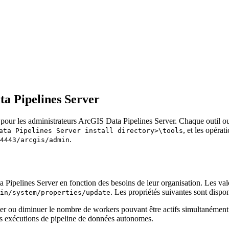
ta Pipelines Server
es pour les administrateurs ArcGIS Data Pipelines Server. Chaque outil ou
, et les opéra
ata Pipelines Server install directory>\tools
.
4443/arcgis/admin
 Pipelines Server en fonction des besoins de leur organisation. Les vale
. Les propriétés suivantes sont dispon
in/system/properties/update
ter ou diminuer le nombre de workers pouvant être actifs simultanément.
 les exécutions de pipeline de données autonomes.