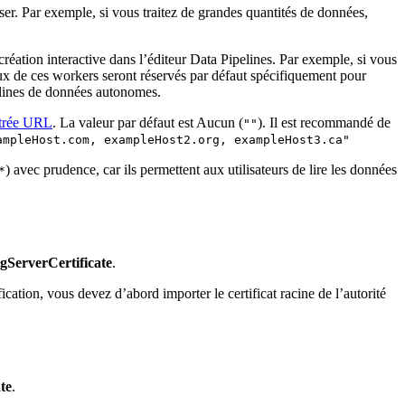
er. Par exemple, si vous traitez de grandes quantités de données,
réation interactive dans l’éditeur Data Pipelines. Par exemple, si vous
ux de ces workers seront réservés par défaut spécifiquement pour
ipelines de données autonomes.
trée URL
. La valeur par défaut est Aucun (
). Il est recommandé de
""
ampleHost.com, exampleHost2.org, exampleHost3.ca"
) avec prudence, car ils permettent aux utilisateurs de lire les données
*
gServerCertificate
.
ification, vous devez d’abord importer le certificat racine de l’autorité
te
.