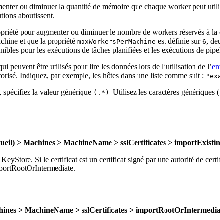
gmenter ou diminuer la quantité de mémoire que chaque worker peut utilis
tions aboutissent.
ropriété pour augmenter ou diminuer le nombre de workers réservés à la c
chine et que la propriété
est définie sur
, de
maxWorkersPerMachine
6
sponibles pour les exécutions de tâches planifiées et les exécutions de p
qui peuvent être utilisés pour lire les données lors de l’utilisation de l’
en
autorisé. Indiquez, par exemple, les hôtes dans une liste comme suit :
"ex
s, spécifiez la valeur générique
. Utilisez les caractères génériques (
(.*)
eil) > Machines > MachineName > sslCertificates > importExistin
KeyStore. Si le certificat est un certificat signé par une autorité de cert
 importRootOrIntermediate.
hines > MachineName > sslCertificates > importRootOrIntermedia