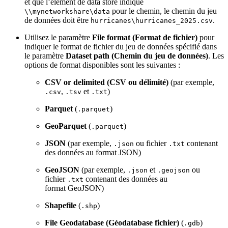
et que l’élément de data store indique
pour le chemin, le chemin du jeu
\\mynetworkshare\data
de données doit être
.
hurricanes\hurricanes_2025.csv
Utilisez le paramètre
File format (Format de fichier)
pour
indiquer le format de fichier du jeu de données spécifié dans
le paramètre
Dataset path (Chemin du jeu de données)
. Les
options de format disponibles sont les suivantes :
CSV or delimited (CSV ou délimité)
(par exemple,
,
et
)
.csv
.tsv
.txt
Parquet
(
)
.parquet
GeoParquet
(
)
.parquet
JSON
(par exemple,
ou fichier
contenant
.json
.txt
des données au format JSON)
GeoJSON
(par exemple,
et
ou
.json
.geojson
fichier
contenant des données au
.txt
format GeoJSON)
Shapefile
(
)
.shp
File Geodatabase (Géodatabase fichier)
(
)
.gdb