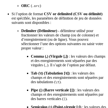
ORC
(
)
.orc
Si l’option de format
CSV or delimited (CSV ou délimité)
est spécifiée, les paramètres de définition de jeu de données
suivants sont disponibles :
Delimiter (Délimiteur)
- délimiteur utilisé pour
fractionner les valeurs de champ (ou de colonne) et
d’enregistrement (ou de ligne). Vous pouvez
sélectionner l’une des options suivantes ou saisir votre
propre valeur :
Comma (,) (Virgule [,])
: les valeurs des champs
et des enregistrements sont séparées par des
virgules (
). Il s’agit de l’option par défaut.
,
Tab (\t) (Tabulation [\t])
: les valeurs des
champs et des enregistrements sont séparées par
des tabulations (
).
\t
Pipe (|) (Barre verticale [|])
: les valeurs des
champs et des enregistrements sont séparées par
des barres verticales (
).
|
Semicolon (;) (Point-virgule [;])
: les valeurs des