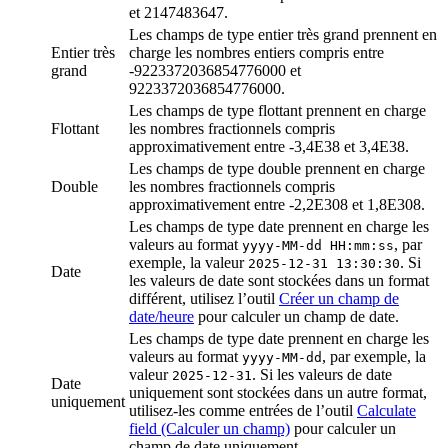
et 2147483647.
Les champs de type entier très grand prennent en
Entier très
charge les nombres entiers compris entre
grand
-9223372036854776000 et
9223372036854776000.
Les champs de type flottant prennent en charge
Flottant
les nombres fractionnels compris
approximativement entre -3,4E38 et 3,4E38.
Les champs de type double prennent en charge
Double
les nombres fractionnels compris
approximativement entre -2,2E308 et 1,8E308.
Les champs de type date prennent en charge les
valeurs au format
, par
yyyy-MM-dd HH:mm:ss
exemple, la valeur
. Si
2025-12-31 13:30:30
Date
les valeurs de date sont stockées dans un format
différent, utilisez l’outil
Créer un champ de
date/heure
pour calculer un champ de date.
Les champs de type date prennent en charge les
valeurs au format
, par exemple, la
yyyy-MM-dd
valeur
. Si les valeurs de date
2025-12-31
Date
uniquement sont stockées dans un autre format,
uniquement
utilisez-les comme entrées de l’outil
Calculate
field (Calculer un champ)
pour calculer un
champ de date uniquement.