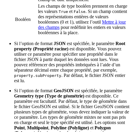
Les champs de type booléen prennent en charge
les valeurs
et
. Si un champ contient
True
False
des représentations entières de valeurs
Booléen
booléennes (0 et 1), utilisez l’outil
Mettre à jour
des champs
pour redéfinir les entiers en valeurs
booléennes à la place.
Si l’option de format
JSON
est spécifiée, le paramètre
Root
property (Propriété racine)
est disponible. Vous pouvez
utiliser ce paramètre pour spécifier une propriété dans le
fichier JSON à partir duquel les données sont lues. Vous
pouvez référencer des propriétés imbriquées à l’aide d’un
séparateur décimal entre chaque propriété, par exemple,
. Par défaut, le fichier JSON entier
property.subProperty
est lu.
Si l’option de format
GeoJSON
est spécifiée, le paramètre
Geometry type (Type de géométrie)
est disponible. Ce
paramètre est facultatif. Par défaut, le type de géométrie dans
le fichier GeoJSON est utilisé. Si le fichier GeoJSON contient
plusieurs types de géométrie, vous devez indiquer la valeur de
ce paramètre. Les types de géométrie mixtes ne sont pas pris
en charge et seul le type spécifié est utilisé. Les options sont
Point
,
Multipoint
,
Polyline (Polyligne)
et
Polygon