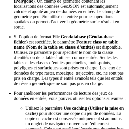
(Polygone)
. Un champ de géométrie contenant les
localisations des données GeoJSON est automatiquement
calculé et ajouté au jeu de données en entrée. Le champ de
géométrie peut être utilisé en entrée pour les opérations
spatiales ou permet d’activer la géométrie sur le résultat en
sortie.
Si l’option de format
File Geodatabase (Géodatabase
fichier)
est spécifiée, le paramètre
Feature class or table
name (Nom de la table ou classe d’entités)
est disponible.
Utilisez ce paramètre pour spécifier le nom de la classe
d’entités ou de la table à utiliser comme entrée. Seules les
tables et les classes d’entités ponctuelles, multi-points,
polylignes et surfaciques sont prises en charge. Les jeux de
données de type raster, mosaïque, trajectoire, etc. ne sont pas
pris en charge. Les types d’entité avancés tels que les entités
de réseau géométrique ne sont pas pris en charge.
Pour améliorer les performances de lecture des jeux de
données en entrée, vous pouvez utiliser les options suivantes :
Utilisez le paramètre
Use caching (Utiliser la mise en
cache)
pour stocker une copie du jeu de données. La
copie en cache est conservée uniquement si au moins
un onglet de navigateur ouvert sur l’éditeur est
connecté. Cela peut accélérer l’accès aux données lors