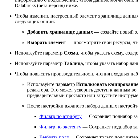
Databricks (бета-версия) ниже.
Чтобы изменить настроенный элемент хранилища данных
следующих опций:
Добавить хранилище данных
— создайте новый э
Выбрать элемент
— просмотрите свои ресурсы, ч
Используйте параметр
Схема
, чтобы указать схему, сод
Используйте параметр
Таблица
, чтобы указать набор да
Чтобы повысить производительность чтения входных наб
Используйте параметр
Использовать кэшировани
редактора. Это может ускорить доступ к данным в
предварительный просмотр или запустите инструме
После настройки входного набора данных настрой
Фильтр по атрибуту
— Сохраняет поднабор за
Фильтр по экстенту
— Сохраняет поднабор зап
Выбрать поля
— Сохраняет только поля интер