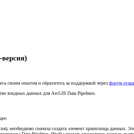
-версия)
есь своим опытом и обратитесь за поддержкой через
форум отзы
стве входных данных для ArcGIS Data Pipelines.
щее:
ерсия), необходимо сначала создать элемент хранилища данных.
очитаны Data Pipelines. Чтобы создать хранилище данных, выпо