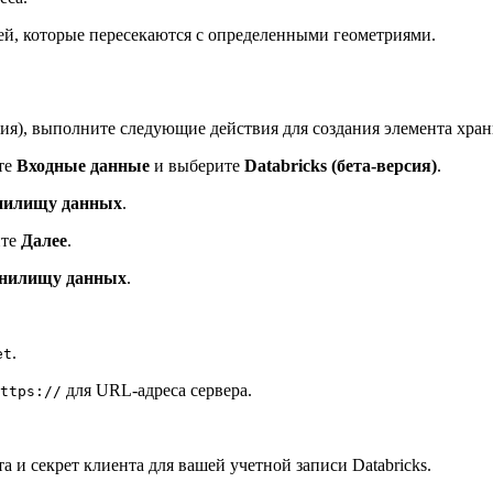
й, которые пересекаются с определенными геометриями.
)
сия), выполните следующие действия для создания элемента храни
ите
Входные данные
и выберите
Databricks (бета-версия)
.
анилищу данных
.
ите
Далее
.
анилищу данных
.
.
et
для URL-адреса сервера.
ttps://
 и секрет клиента для вашей учетной записи Databricks.