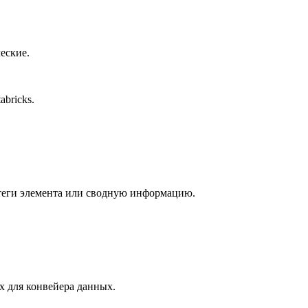
еские.
bricks.
ь теги элемента или сводную информацию.
х для конвейера данных.