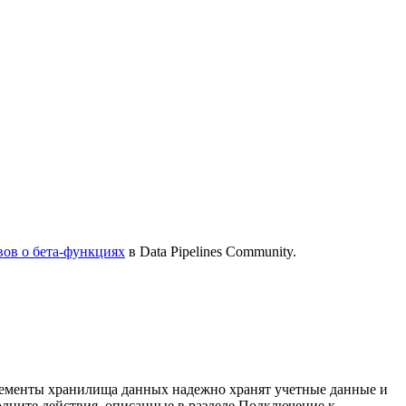
вов о бета-функциях
в Data Pipelines Community.
 Элементы хранилища данных надежно хранят учетные данные и
лните действия, описанные в разделе Подключение к