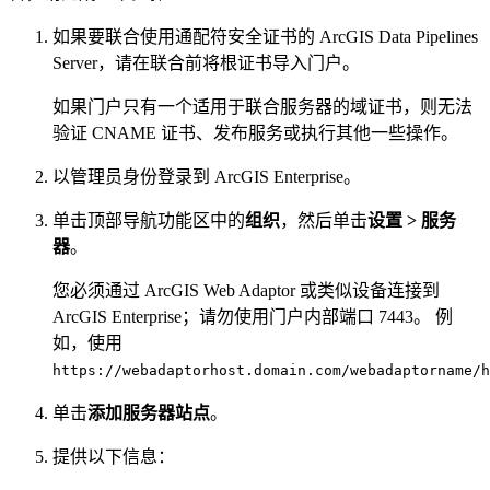
如果要联合使用通配符安全证书的 ArcGIS Data Pipelines
Server，请在联合前将根证书导入门户。
如果门户只有一个适用于联合服务器的域证书，则无法
验证 CNAME 证书、发布服务或执行其他一些操作。
以管理员身份登录到 ArcGIS Enterprise。
单击顶部导航功能区中的
组织
，然后单击
设置 > 服务
器
。
您必须通过 ArcGIS Web Adaptor 或类似设备连接到
ArcGIS Enterprise；请勿使用门户内部端口 7443。 例
如，使用
https://webadaptorhost.domain.com/webadaptorname/h
单击
添加服务器站点
。
提供以下信息：