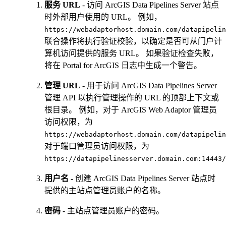
服务 URL
- 访问 ArcGIS Data Pipelines Server 站点
时外部用户使用的 URL。 例如，
https://webadaptorhost.domain.com/datapipelin
联合操作将执行验证校验，以确定是否可从门户计
算机访问提供的服务 URL。 如果验证检查失败，
将在 Portal for ArcGIS 日志中生成一个警告。
管理 URL
- 用于访问 ArcGIS Data Pipelines Server
管理 API 以执行管理操作的 URL 的顶部上下文或
根目录。 例如，对于 ArcGIS Web Adaptor 管理员
访问权限，为
https://webadaptorhost.domain.com/datapipelin
对于端口管理员访问权限，为
https://datapipelinesserver.domain.com:14443/
用户名
- 创建 ArcGIS Data Pipelines Server 站点时
提供的主站点管理员账户的名称。
密码
- 主站点管理员账户的密码。