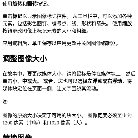
使用
旋转
和
翻转
按钮。
单击
标记
以显示图像标记控件。 从工具栏中，可以添加各种
元素，包括彩色图钉、编号点、线、形状和箭头。 使用
缩放
按钮更改图像上标记元素的大小和粗细。
应用编辑后，单击
保存
以应用更改并关闭图像编辑器。
调整图像大小
在故事中，要更改媒体大小，请将鼠标悬停在媒体块上，然后
单击
小
、
中
或
大
。 或者，您也可以选择
左浮动
或
右浮动
，将
媒体块定位在页面一侧，让文字围绕其流动。
注:
图像的原始大小决定了可用的块大小。 图像宽度必须至少为
1200 像素（中等）和 1920 像素（大）。