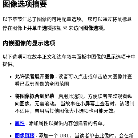
图像选项摘要
以下章节汇总了图像的可用配置选项。 您可以通过将鼠标悬
停在图像上并单击
选项
按钮
⛭
来访问
图像选项
。
内嵌图像的显示选项
以下选项可在故事正文和边车叙事面板中图像的
显示
选项卡中
提供。
允许读者展开图像
- 读者可以点击或单击放大图像并查
看已裁剪图像的全图范围
将图像拟合到屏幕
- 启用此选项，方便读者完整观看纵
向图像，无需滚动。 当故事在小屏幕上查看时，该限制
不适用，启用后其他图像大小选项也可能无效。
属性
- 添加属性以提供内容创建者的名单。
图像链接
- 添加一个 URL，当读者单击此像时，会在新