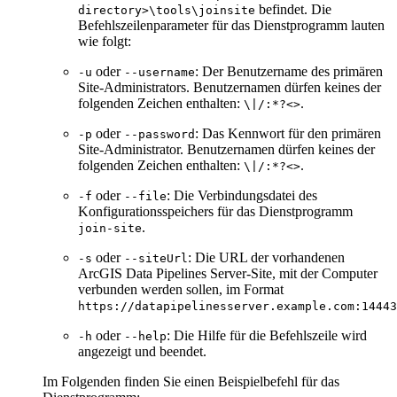
befindet. Die
directory>\tools\joinsite
Befehlszeilenparameter für das Dienstprogramm lauten
wie folgt:
oder
: Der Benutzername des primären
-u
--username
Site-Administrators. Benutzernamen dürfen keines der
folgenden Zeichen enthalten:
.
\|/:*?<>
oder
: Das Kennwort für den primären
-p
--password
Site-Administrator. Benutzernamen dürfen keines der
folgenden Zeichen enthalten:
.
\|/:*?<>
oder
: Die Verbindungsdatei des
-f
--file
Konfigurationsspeichers für das Dienstprogramm
.
join-site
oder
: Die URL der vorhandenen
-s
--siteUrl
ArcGIS Data Pipelines Server-Site, mit der Computer
verbunden werden sollen, im Format
https://datapipelinesserver.example.com:14443
oder
: Die Hilfe für die Befehlszeile wird
-h
--help
angezeigt und beendet.
Im Folgenden finden Sie einen Beispielbefehl für das