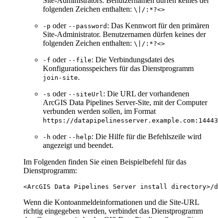
Site-Administrators. Benutzernamen dürfen keines der
folgenden Zeichen enthalten:
\|/:*?<>
oder
: Das Kennwort für den primären
-p
--password
Site-Administrator. Benutzernamen dürfen keines der
folgenden Zeichen enthalten:
\|/:*?<>
oder
: Die Verbindungsdatei des
-f
--file
Konfigurationsspeichers für das Dienstprogramm
.
join-site
oder
: Die URL der vorhandenen
-s
--siteUrl
ArcGIS Data Pipelines Server-Site, mit der Computer
verbunden werden sollen, im Format
https://datapipelinesserver.example.com:14443
oder
: Die Hilfe für die Befehlszeile wird
-h
--help
angezeigt und beendet.
Im Folgenden finden Sie einen Beispielbefehl für das
Dienstprogramm:
Wenn die Kontoanmeldeinformationen und die Site-URL
richtig eingegeben werden, verbindet das Dienstprogramm