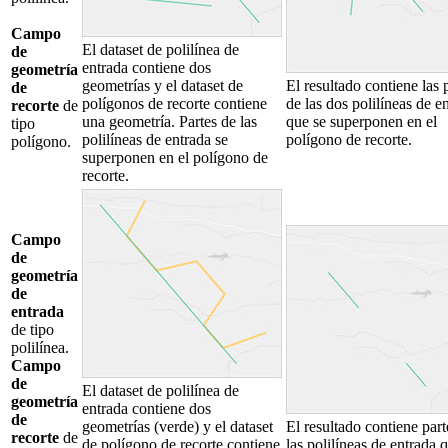
Campo
El dataset de polilínea de
de
entrada contiene dos
geometría
geometrías y el dataset de
El resultado contiene las 
de
polígonos de recorte contiene
de las dos polilíneas de e
recorte
de
una geometría. Partes de las
que se superponen en el
tipo
polilíneas de entrada se
polígono de recorte.
polígono.
superponen en el polígono de
recorte.
Campo
de
geometría
de
entrada
de tipo
polilínea.
Campo
de
El dataset de polilínea de
geometría
entrada contiene dos
de
geometrías (verde) y el dataset
El resultado contiene part
recorte
de
de polígono de recorte contiene
las polilíneas de entrada 