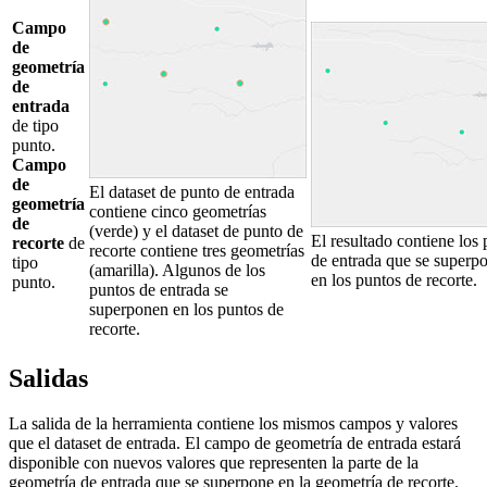
Campo
de
geometría
de
entrada
de tipo
punto.
Campo
de
El dataset de punto de entrada
geometría
contiene cinco geometrías
de
(verde) y el dataset de punto de
El resultado contiene los
recorte
de
recorte contiene tres geometrías
de entrada que se superp
tipo
(amarilla). Algunos de los
en los puntos de recorte.
punto.
puntos de entrada se
superponen en los puntos de
recorte.
Salidas
La salida de la herramienta contiene los mismos campos y valores
que el dataset de entrada. El campo de geometría de entrada estará
disponible con nuevos valores que representen la parte de la
geometría de entrada que se superpone en la geometría de recorte.