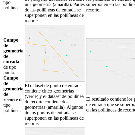
tipo
una geometría (amarilla). Partes
superponen en las polilín
polilínea.
de las polilíneas de entrada se
recorte.
superponen en las polilíneas de
recorte.
Campo
de
geometría
de
entrada
de tipo
punto.
Campo
de
El dataset de punto de entrada
geometría
contiene cinco geometrías
de
(verde) y el dataset de polilínea
El resultado contiene los
recorte
de
de recorte contiene dos
de entrada que se superp
tipo
geometrías (amarilla). Algunos
en las polilíneas de recort
polilínea.
de los puntos de entrada se
superponen en las polilíneas de
recorte.