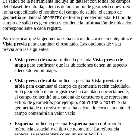
La salida de la herramienta incluye un dataset con todos los campos
del dataset de entrada, además de un campo de geometría nuevo. Si
no ha especificado el nombre del campo de salida, el campo de
geometría se llamará
de forma predeterminada. El tipo de
GEOMETRY
campo de salida es geometría y contiene la información de ubicación
correspondiente a cada registro.
Para verificar que la geometría se ha calculado correctamente, utilice
Vista previa
para examinar el resultado. Las opciones de vista
previa son las siguientes:
Vista previa de mapa
: utilice la pestaña
Vista previa de
mapa
para confirmar que las ubicaciones tienen un aspecto
adecuado en un mapa.
Vista previa de tabla
: utilice la pestaña
Vista previa de
tabla
para examinar el campo de geometría recién calculado.
Si la geometría de un registro se ha calculado correctamente,
el campo contendrá una cadena de caracteres que representa
el tipo de geometría; por ejemplo,
o
. Si la
POLYLINE
POINT
geometría de un registro no se ha calculado correctamente, el
campo contendrá un valor vacío.
Esquema
: utilice la pestaña
Esquema
para confirmar la
referencia espacial y el tipo de geometría. La referencia
espacial se representará como un valor WKID.