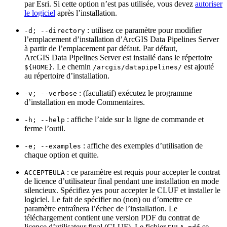
par Esri. Si cette option n’est pas utilisée, vous devez
autoriser
le logiciel
après l’installation.
: utilisez ce paramètre pour modifier
-d; --directory
l’emplacement d’installation d’ArcGIS Data Pipelines Server
à partir de l’emplacement par défaut. Par défaut,
ArcGIS Data Pipelines Server est installé dans le répertoire
. Le chemin
est ajouté
${HOME}
/arcgis/datapipelines/
au répertoire d’installation.
: (facultatif) exécutez le programme
-v; --verbose
d’installation en mode Commentaires.
: affiche l’aide sur la ligne de commande et
-h; --help
ferme l’outil.
: affiche des exemples d’utilisation de
-e; --examples
chaque option et quitte.
: ce paramètre est requis pour accepter le contrat
ACCEPTEULA
de licence d’utilisateur final pendant une installation en mode
silencieux. Spécifiez yes pour accepter le CLUF et installer le
logiciel. Le fait de spécifier no (non) ou d’omettre ce
paramètre entraînera l’échec de l’installation. Le
téléchargement contient une version PDF du contrat de
licence d’utilisateur final (CLUF). Le fichier
se