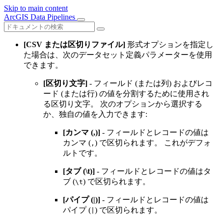
Skip to main content
ArcGIS Data Pipelines
[CSV または区切りファイル]
形式オプションを指定し
た場合は、次のデータセット定義パラメーターを使用
できます。
[区切り文字]
- フィールド (または列) およびレコ
ード (または行) の値を分割するために使用され
る区切り文字。 次のオプションから選択する
か、独自の値を入力できます:
[カンマ (,)]
- フィールドとレコードの値は
カンマ (
) で区切られます。 これがデフォ
,
ルトです。
[タブ (\t)]
- フィールドとレコードの値はタ
ブ (
) で区切られます。
\t
[パイプ (|)]
- フィールドとレコードの値は
パイプ (
) で区切られます。
|