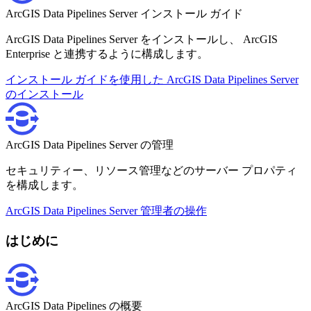
ArcGIS Data Pipelines Server インストール ガイド
ArcGIS Data Pipelines Server をインストールし、 ArcGIS
Enterprise と連携するように構成します。
インストール ガイドを使用した ArcGIS Data Pipelines Server
のインストール
ArcGIS Data Pipelines Server の管理
セキュリティー、リソース管理などのサーバー プロパティ
を構成します。
ArcGIS Data Pipelines Server 管理者の操作
はじめに
ArcGIS Data Pipelines の概要