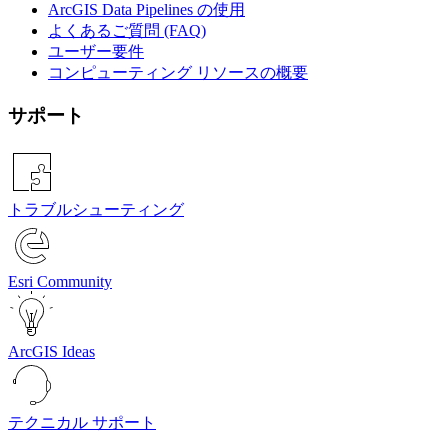
ArcGIS Data Pipelines の使用
よくあるご質問 (FAQ)
ユーザー要件
コンピューティング リソースの概要
サポート
トラブルシューティング
Esri Community
ArcGIS Ideas
テクニカル サポート