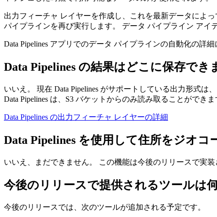
出力フィーチャ レイヤーを作成し、これを最新データによっ
パイプラインを再び実行します。 データ パイプライン ア
Data Pipelines アプリでのデータ パイプラインの自動化
Data Pipelines の結果はどこに保存で
いいえ。 現在 Data Pipelines がサポートしている出
Data Pipelines は、S3 バケットからのみ読み取ることができ
Data Pipelines の出力フィーチャ レイヤーの詳細
Data Pipelines を使用して住所を
いいえ、まだできません。 この機能は今後のリリースで実装
今後のリリースで提供されるツールは
今後のリリースでは、次のツールが追加される予定です。