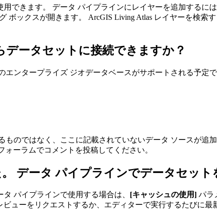
を入力として使用できます。 データ パイプラインにレイヤーを追加するに
ックスが開きます。 ArcGIS Living Atlas レイヤーを
らデータセットに接続できますか？
のエンタープライズ ジオデータベースがサポートされる予定で
るものではなく、ここに記載されていないデータ ソースが追加
フォーラムでコメントを投稿してください。
。 データ パイプラインでデータセッ
ータ パイプラインで使用する場合は、
[キャッシュの使用]
パラ
ユーザーがプレビューをリクエストするか、エディターで実行するたび