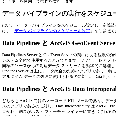
ンド キーを使用して操作を実行します。
データ パイプラインの実行をスケジュ
はい。 データ・パイプラインをスケジュール設定し、定義済
は、「
データ パイプラインのスケジュール設定
」をご参照く
Data Pipelines と ArcGIS GeoEven
Data Pipelines Server と GeoEvent Serve
システム全体で使用することができます。 ただし、各アプリケーシ
同様のソースからの高速データ ストリームを効率的に処理し
Pipelines Server は主にデータ統合のためのアプリであ
アルタイム データの処理に使用されるのに対し、Data Pipeli
Data Pipelines と ArcGIS Data Inte
どちらも ArcGIS 向けのノーコード ETL ツールであり、データの統合、変
スのアプリであるのに対し、Data Interoperability は ArcGI
置かれ、結果がホスト フィーチャ レイヤーに書き出されるのに対し