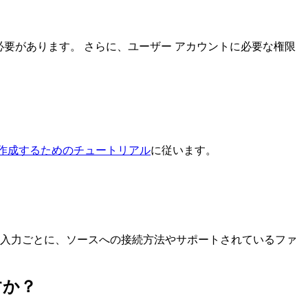
ルに設定されている必要があります。 さらに、ユーザー アカウントに必要な権限
を作成するためのチュートリアル
に従います。
 入力ごとに、ソースへの接続方法やサポートされているファ
すか？