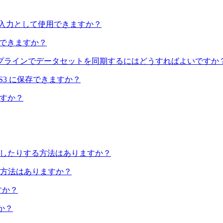
インへの入力として使用できますか？
接続できますか？
イプラインでデータセットを同期するにはどうすればよいですか
on S3 に保存できますか？
ますか？
、やり直したりする方法はありますか？
方法はありますか？
すか？
すか？