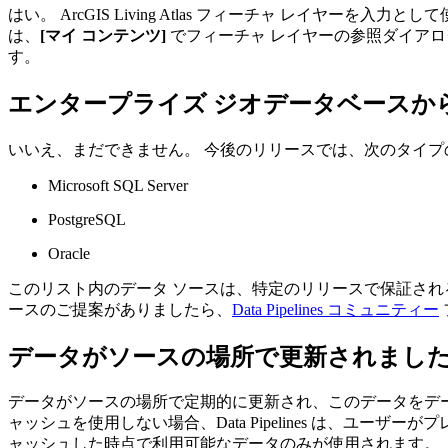
はい。 ArcGIS Living Atlas フィーチャ レイヤー
は、
[マイ コンテンツ]
でフィーチャ レイヤーの参照ダイアログ ボ
す。
エンタープライズ ジオデータベースか
いいえ、まだできません。 今後のリリースでは、次のタイプ
Microsoft SQL Server
PostgreSQL
Oracle
このリスト内のデータ ソースは、特定のリリースで保証され
ースのご提案がありましたら、
Data Pipelines コミュニティー
データがソースの場所で更新されました
データがソースの場所で定期的に更新され、このデータをデ
ャッシュを使用しない場合、Data Pipelines は、
ャッシュした時点で利用可能なデータのみが使用されます。