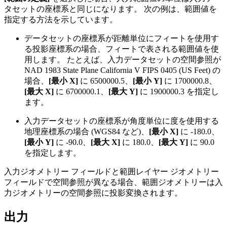
タセットの座標系と同じになります。 次の例は、範囲値を
指定する方法を示しています。
データセットの座標系が距離単位にフィートを使用す
る投影座標系の場合、フィートで表される範囲値を使
用します。 たとえば、入力データセットの空間参照が
NAD 1983 State Plane California V FIPS 0405 (US Feet) の
場合、
[最小 X]
に 6500000.5、
[最小 Y]
に 1700000.8、
[最大 X]
に 6700000.1、
[最大 Y]
に 1900000.3 を指定し
ます。
入力データセットの座標系が角度単位に度を使用する
地理座標系の場合 (WGS84 など)、
[最小 X]
に -180.0、
[最小 Y]
に -90.0、
[最大 X]
に 180.0、
[最大 Y]
に 90.0
を指定します。
入力ジオメトリー フィールドと範囲レイヤー ジオメトリー
フィールドで空間参照が異なる場合、範囲ジオメトリーは入
力ジオメトリーの空間参照に投影変換されます。
出力