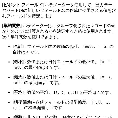
[ピボット フィールド]
パラメーターを使用して、出力デー
タセット内の新しいフィールド名の作成に使用される値を含
むフィールドを特定します。
[集約関数]
パラメーターは、グループ化されたレコードの値
がどのように計算されるかを決定するために使用されます。
次の集計関数を使用できます。
[合計]
- フィールド内の数値の合計。
の
[null, 1, 3]
合計は
です。
4
[最小]
- 数値または日付フィールドの最小値。
[0, 2,
の最小値は
です。
null]
0
[最大]
- 数値または日付フィールドの最大値。
[0, 2,
の最大値は
です。
null]
2
[平均]
- 数値の平均。
の平均は
です。
[0, 2, null]
1
[標準偏差]
- 数値フィールドの標準偏差。
[null, 1,
の標準偏差は
です。
1, 1]
0
[個数]
- 非 NULL 値の数。 任意のタイプのフィールド