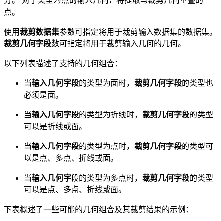
分。 对于类型为点的输入几何，将提取与裁剪几何重叠的
点。
使用
裁剪数据集
参数可指定将用于裁剪输入数据集的数据集。
裁剪几何字段
数可指定将用于裁剪输入几何的几何。
以下列表描述了支持的几何组合：
当
输入几何字段
的类型为面时，
裁剪几何字段
的类型也
必须是面。
当
输入几何字段
的类型为折线时，
裁剪几何字段
的类型
可以是折线或面。
当
输入几何字段
的类型为点时，
裁剪几何字段
的类型可
以是点、多点、折线或面。
当
输入几何字
段的类型为多点时，
裁剪几何字段
的类型
可以是点、多点、折线或面。
下表概述了一些可能的几何组合及其裁剪结果的示例：