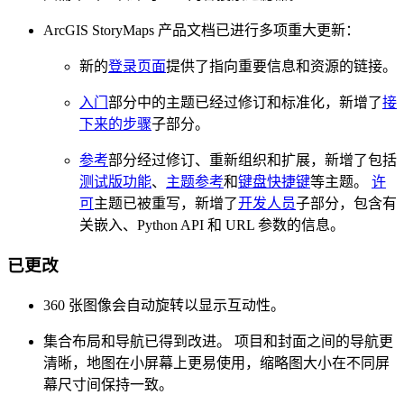
ArcGIS StoryMaps 产品文档已进行多项重大更新：
新的
登录页面
提供了指向重要信息和资源的链接。
入门
部分中的主题已经过修订和标准化，新增了
接
下来的步骤
子部分。
参考
部分经过修订、重新组织和扩展，新增了包括
测试版功能
、
主题参考
和
键盘快捷键
等主题。
许
可
主题已被重写，新增了
开发人员
子部分，包含有
关嵌入、Python API 和 URL 参数的信息。
已更改
360 张图像会自动旋转以显示互动性。
集合布局和导航已得到改进。 项目和封面之间的导航更
清晰，地图在小屏幕上更易使用，缩略图大小在不同屏
幕尺寸间保持一致。