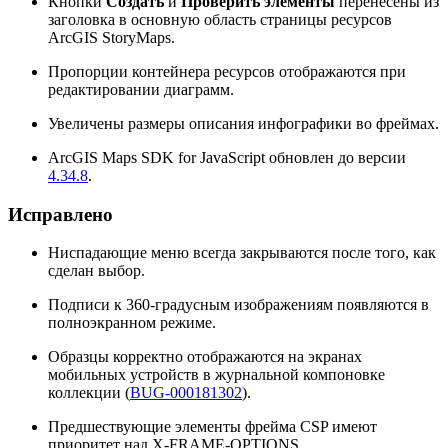
Кнопки
Создать
и
Проверить элементы
перенесены из
заголовка в основную область страницы ресурсов
ArcGIS StoryMaps.
Пропорции контейнера ресурсов отображаются при
редактировании диаграмм.
Увеличены размеры описания инфографики во фреймах.
ArcGIS Maps SDK for JavaScript обновлен до версии
4.34.8
.
Исправлено
Ниспадающие меню всегда закрываются после того, как
сделан выбор.
Подписи к 360-градусным изображениям появляются в
полноэкранном режиме.
Образцы корректно отображаются на экранах
мобильных устройств в журнальной компоновке
коллекции (
BUG-000181302
).
Предшествующие элементы фрейма CSP имеют
приоритет над X-FRAME-OPTIONS.