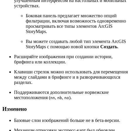
улучшенным интерфейсом на настольных и мобильных
устройствах.
Боковая панель предлагает множество опций
фильтрации, включая возможность одновременно
просматривать все типы элементов ArcGIS
StoryMaps.
Вы можете создавать любой тип элемента ArcGIS
StoryMaps с помощью новой кнопки
Создать
.
Расширяйте изображения при создании истории,
брифинга или коллекции.
Клавиши стрелок можно использовать для перемещения
между слайдами в брифинге и в разворачивающихся
разделах.
Поддерживаются дополнительные норвежские
местоположения (
,
,
).
nn
nb
no
Изменено
Базовые слои изображений больше не в бета-версии.
Механизм отрисовки экспресс-карт был обновлен.