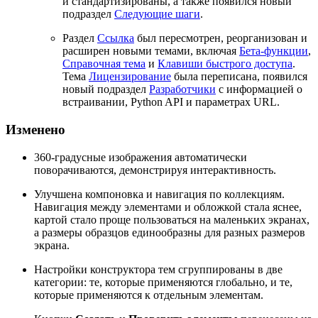
и стандартизированы, а также появился новый
подраздел
Следующие шаги
.
Раздел
Ссылка
был пересмотрен, реорганизован и
расширен новыми темами, включая
Бета-функции
,
Справочная тема
и
Клавиши быстрого доступа
.
Тема
Лицензирование
была переписана, появился
новый подраздел
Разработчики
с информацией о
встраивании, Python API и параметрах URL.
Изменено
360-градусные изображения автоматически
поворачиваются, демонстрируя интерактивность.
Улучшена компоновка и навигация по коллекциям.
Навигация между элементами и обложкой стала яснее,
картой стало проще пользоваться на маленьких экранах,
а размеры образцов единообразны для разных размеров
экрана.
Настройки конструктора тем сгруппированы в две
категории: те, которые применяются глобально, и те,
которые применяются к отдельным элементам.