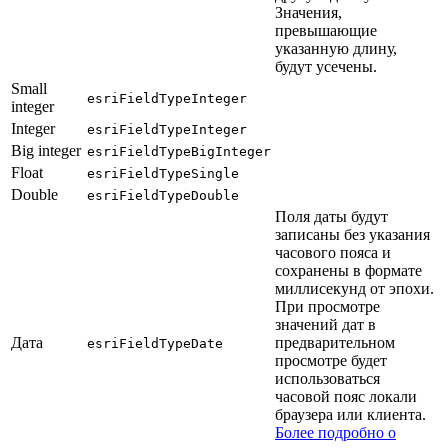
Значения,
превышающие
указанную длину,
будут усечены.
Small
esriFieldTypeInteger
integer
Integer
esriFieldTypeInteger
Big integer
esriFieldTypeBigInteger
Float
esriFieldTypeSingle
Double
esriFieldTypeDouble
Поля даты будут
записаны без указания
часового пояса и
сохранены в формате
миллисекунд от эпохи.
При просмотре
значений дат в
Дата
предварительном
esriFieldTypeDate
просмотре будет
использоваться
часовой пояс локали
браузера или клиента.
Более подробно о