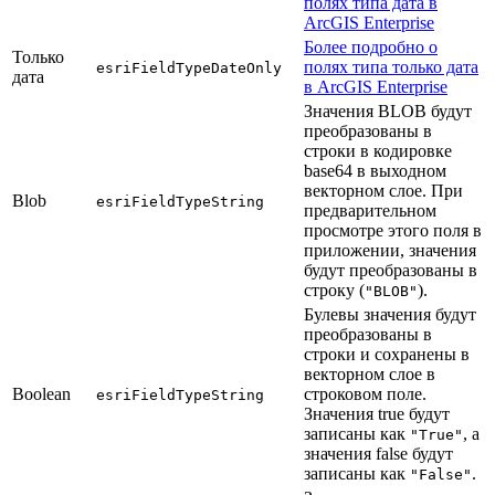
полях типа дата в
ArcGIS Enterprise
Более подробно о
Только
полях типа только дата
esriFieldTypeDateOnly
дата
в ArcGIS Enterprise
Значения BLOB будут
преобразованы в
строки в кодировке
base64 в выходном
векторном слое. При
Blob
esriFieldTypeString
предварительном
просмотре этого поля в
приложении, значения
будут преобразованы в
строку (
).
"BLOB"
Булевы значения будут
преобразованы в
строки и сохранены в
векторном слое в
Boolean
строковом поле.
esriFieldTypeString
Значения true будут
записаны как
, а
"True"
значения false будут
записаны как
.
"False"