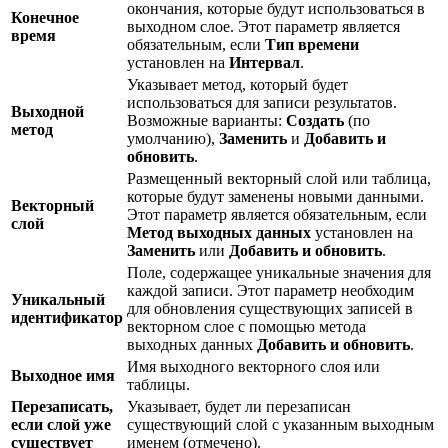
окончания, которые будут использоваться в
Конечное
выходном слое. Этот параметр является
время
обязательным, если
Тип времени
установлен на
Интервал
.
Указывает метод, который будет
использоваться для записи результатов.
Выходной
Возможные варианты:
Создать
(по
метод
умолчанию),
Заменить
и
Добавить и
обновить
.
Размещенный векторный слой или таблица,
которые будут заменены новыми данными.
Векторный
Этот параметр является обязательным, если
слой
Метод выходных данных
установлен на
Заменить
или
Добавить и обновить
.
Поле, содержащее уникальные значения для
каждой записи. Этот параметр необходим
Уникальный
для обновления существующих записей в
идентификатор
векторном слое с помощью метода
выходных данных
Добавить и обновить
.
Имя выходного векторного слоя или
Выходное имя
таблицы.
Перезаписать,
Указывает, будет ли перезаписан
если слой уже
существующий слой с указанным выходным
существует
именем (отмечено).