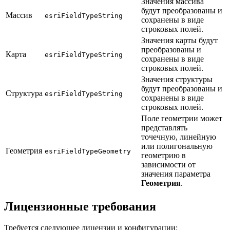
Значения массива
будут преобразованы и
Массив
esriFieldTypeString
сохранены в виде
строковых полей.
Значения карты будут
преобразованы и
Карта
esriFieldTypeString
сохранены в виде
строковых полей.
Значения структуры
будут преобразованы и
Структура
esriFieldTypeString
сохранены в виде
строковых полей.
Поле геометрии может
представлять
точечную, линейную
или полигональную
Геометрия
esriFieldTypeGeometry
геометрию в
зависимости от
значения параметра
Геометрия
.
Лицензионные требования
Требуется следующее лицензии и конфигурации: